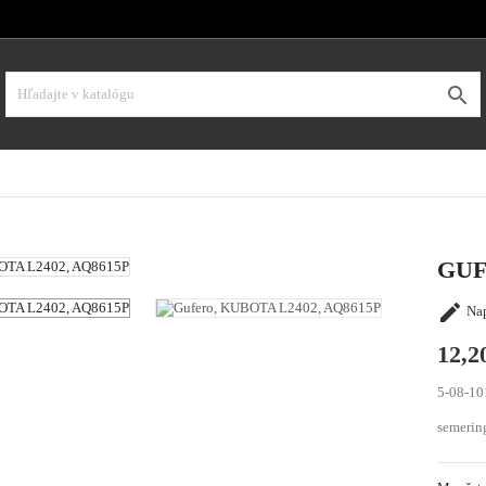

GUF

Nap
12,2
5-08-10
semerin