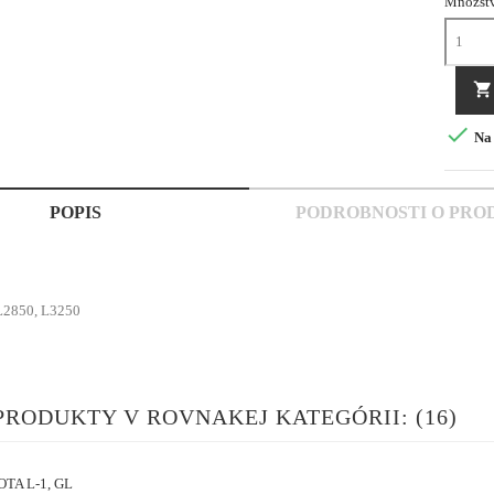
Množst


Na 
POPIS
PODROBNOSTI O PRO
L2850, L3250
PRODUKTY V ROVNAKEJ KATEGÓRII: (16)