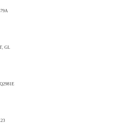
679A

GT, GL

BQ2981E

E23
