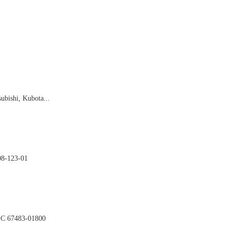

ubishi, Kubota...

08-123-01

01C 67483-01800