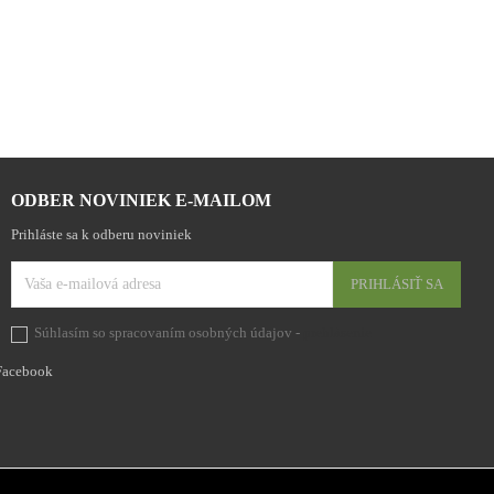

ODBER NOVINIEK E-MAILOM
Prihláste sa k odberu noviniek
Súhlasím so spracovaním osobných údajov -
prehlásenie
Facebook