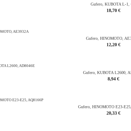
Gufero, KUBOTA L-1,
Cena
18,70 €
shopping_cart
Gufero, HINOMOTO, AE
Cena
12,20 €
shopping_cart
Gufero, KUBOTA L2600, 
Cena
8,94 €
shopping_cart
Gufero, HINOMOTO E23-E25
Cena
20,33 €