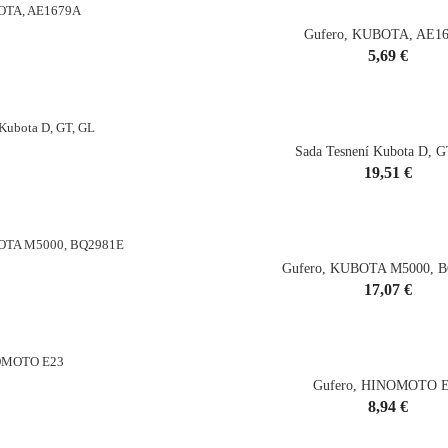
Gufero, KUBOTA, AE1
Cena
5,69 €
shopping_cart
Sada Tesnení Kubota D, 
Cena
19,51 €
shopping_cart
Gufero, KUBOTA M5000, 
Cena
17,07 €
shopping_cart
Gufero, HINOMOTO 
Cena
8,94 €
shopping_cart