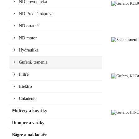
ND prevodovka
ND Predná náprava
ND ostatné
ND motor
Hydraulika
Guferá, tesnenia
Filtre
Elektro
Chladenie
Mulčery a kosačky
Dumpre a vozíky
Bágre a nakladače