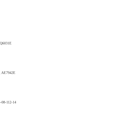

BQ6031E

, AE7942E

5-08-112-14
