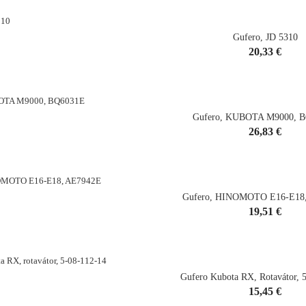
Gufero, JD 5310
Cena
20,33 €
shopping_cart
Gufero, KUBOTA M9000, 
Cena
26,83 €
shopping_cart
Gufero, HINOMOTO E16-E18
Cena
19,51 €
shopping_cart
Gufero Kubota RX, Rotavátor, 
Cena
15,45 €
shopping_cart