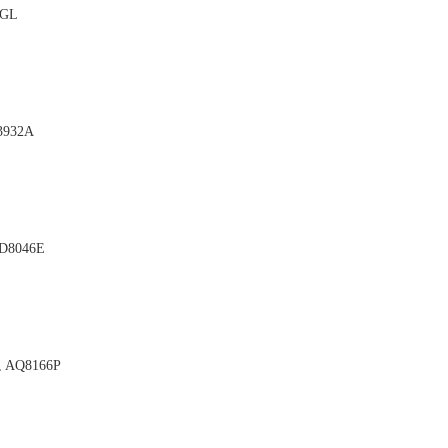
 GL

3932A

AD8046E

, AQ8166P
