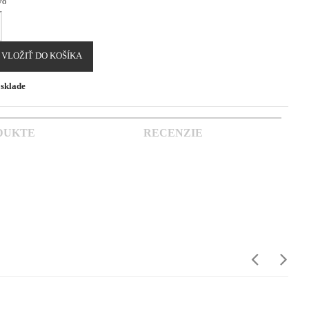
vo
VLOŽIŤ DO KOŠÍKA
sklade
DUKTE
RECENZIE