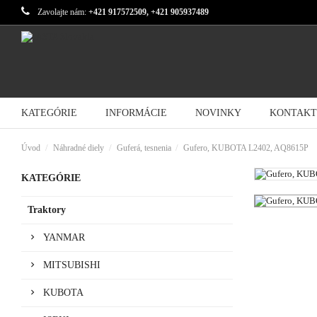
Zavolajte nám:
+421 917572509, +421 905937489
KATEGÓRIE
INFORMÁCIE
NOVINKY
KONTAKT
Úvod
Náhradné diely
Guferá, tesnenia
Gufero, KUBOTA L2402, AQ8615P
KATEGÓRIE
Traktory
YANMAR
MITSUBISHI
KUBOTA