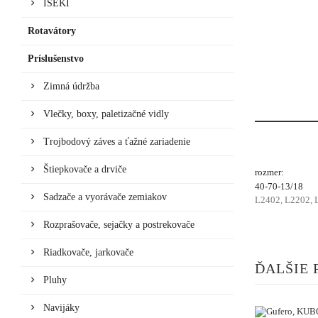
ISEKI
Rotavátory
Príslušenstvo
Zimná údržba
Vlečky, boxy, paletizačné vidly
Trojbodový záves a ťažné zariadenie
Štiepkovače a drviče
rozmer:
40-70-13/18
Sadzače a vyorávače zemiakov
L2402, L2202, 
Rozprašovače, sejačky a postrekovače
Riadkovače, jarkovače
ĎALŠIE 
Pluhy
Navijáky