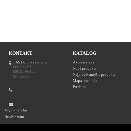
KONTAKT
KATALÓG
JASTA Slovakia, s.r.o.
Akcie a zľavy
Orechová 5
Nové produkty
080 01 Prešov
Najpredávanejšie produkty
Slovensko
Mapa obchodu
Predajne
+421 917572509, +421
905937489
jastapredaj(zavináč)gmail.com
Zavolajte nám
Napíšte nám