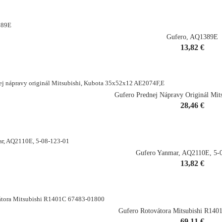
Gufero, AQ1389E
Cena
13,82 €
shopping_cart
Gufero Prednej Nápravy Originál Mits
Cena
28,46 €
Gufero Yanmar, AQ2110E, 5-
Cena
13,82 €
shopping_cart
Gufero Rotovátora Mitsubishi R14
Cena
69,11 €