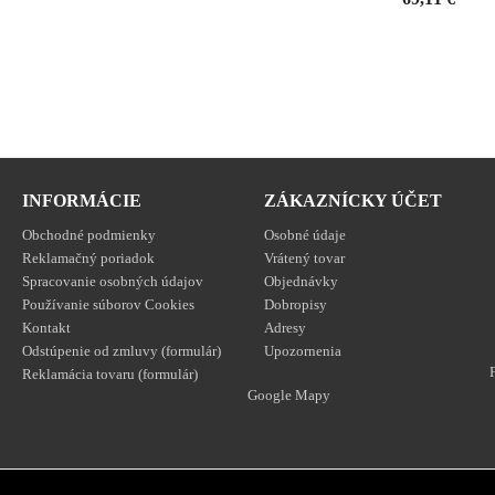
shopping_cart
INFORMÁCIE
ZÁKAZNÍCKY ÚČET
Obchodné podmienky
Osobné údaje
Reklamačný poriadok
Vrátený tovar
Spracovanie osobných údajov
Objednávky
Používanie súborov Cookies
Dobropisy
Kontakt
Adresy
Odstúpenie od zmluvy (formulár)
Upozornenia
Reklamácia tovaru (formulár)
Google Mapy