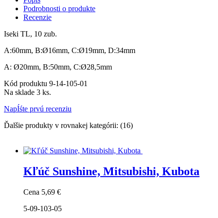
Podrobnosti o produkte
Recenzie
Iseki TL, 10 zub.
A:60mm, B:Ø16mm, C:Ø19mm, D:34mm
A: Ø20mm, B:50mm, C:Ø28,5mm
Kód produktu
9-14-105-01
Na sklade
3 ks.
NapÍśte prvú recenziu
Ďalšie produkty v rovnakej kategórii: (16)
Kľúč Sunshine, Mitsubishi, Kubota
Cena
5,69 €
5-09-103-05