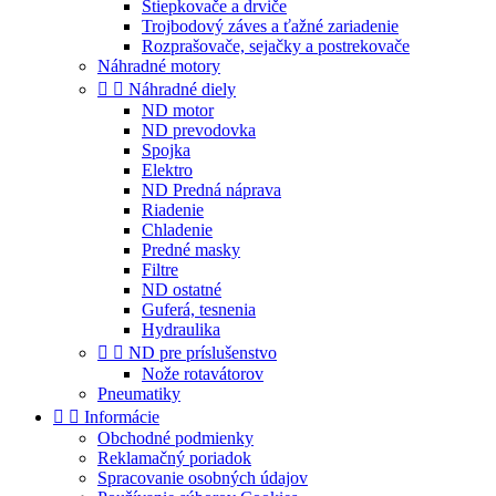
Štiepkovače a drviče
Trojbodový záves a ťažné zariadenie
Rozprašovače, sejačky a postrekovače
Náhradné motory


Náhradné diely
ND motor
ND prevodovka
Spojka
Elektro
ND Predná náprava
Riadenie
Chladenie
Predné masky
Filtre
ND ostatné
Guferá, tesnenia
Hydraulika


ND pre príslušenstvo
Nože rotavátorov
Pneumatiky


Informácie
Obchodné podmienky
Reklamačný poriadok
Spracovanie osobných údajov