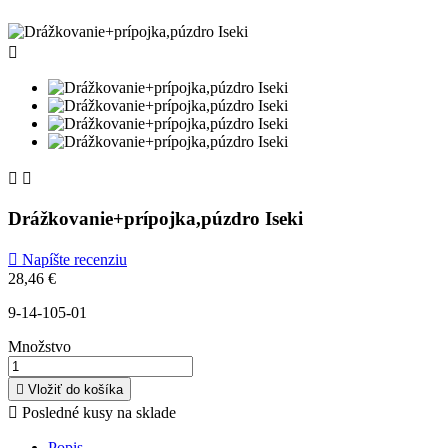



Drážkovanie+prípojka,púzdro Iseki

Napíšte recenziu
28,46 €
9-14-105-01
Množstvo

Vložiť do košíka

Posledné kusy na sklade
Popis