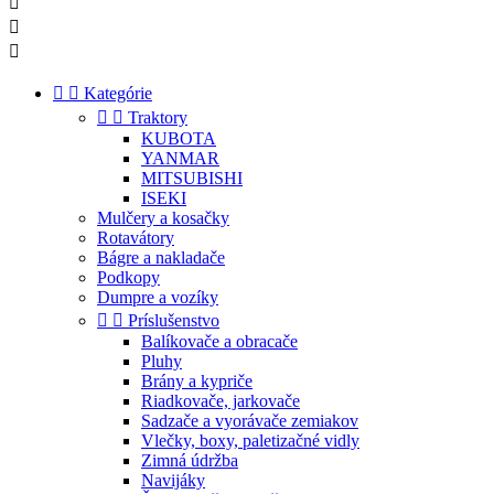





Kategórie


Traktory
KUBOTA
YANMAR
MITSUBISHI
ISEKI
Mulčery a kosačky
Rotavátory
Bágre a nakladače
Podkopy
Dumpre a vozíky


Príslušenstvo
Balíkovače a obracače
Pluhy
Brány a kypriče
Riadkovače, jarkovače
Sadzače a vyorávače zemiakov
Vlečky, boxy, paletizačné vidly
Zimná údržba
Navijáky