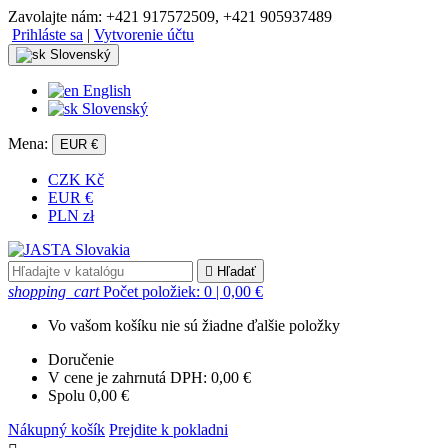
Zavolajte nám:
+421 917572509, +421 905937489
Prihláste sa
|
Vytvorenie účtu
Slovenský
English
Slovenský
Mena:
EUR €
CZK Kč
EUR €
PLN zł

Hľadať
shopping_cart
Počet položiek: 0
| 0,00 €
Vo vašom košíku nie sú žiadne ďalšie položky
Doručenie
V cene je zahrnutá DPH:
0,00 €
Spolu
0,00 €
Nákupný košík
Prejdite k pokladni