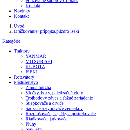
Používanie súborov Cookies
Kontakt
Novinky
Kontakt
Úvod
Drážkovanie+prípojka,púzdro Iseki
Kategórie
Traktory
YANMAR
MITSUBISHI
KUBOTA
ISEKI
Rotavátory
Príslušenstvo
Zimná údržba
Vlečky, boxy, paletizačné vidly
Trojbodový záves a ťažné zariadenie
Štiepkovače a drviče
Sadzače a vyorávače zemiakov
Rozprašovače, sejačky a postrekovače
Riadkovače, jarkovače
Pluhy
Navijáky