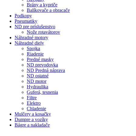
Brány a kypriče
Balíkovače a obracače
Podkopy
Pneumatiky
ND pre príslušenstvo
Nože rotavátorov
Náhradné motory
Náhradné diely
Spojka
Riadenie
Predné masky
ND prevodovka
ND Predná náprava
ND ostatné
ND motor
Hydraulika
Guferá, tesnenia
Filtre
Elektro
Chladenie
Mulčery a kosačky
Dumpre a vozíky
Bágre a nakladače