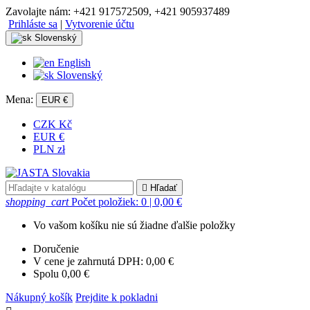
Zavolajte nám:
+421 917572509, +421 905937489
Prihláste sa
|
Vytvorenie účtu
Slovenský
English
Slovenský
Mena:
EUR €
CZK Kč
EUR €
PLN zł

Hľadať
shopping_cart
Počet položiek: 0
| 0,00 €
Vo vašom košíku nie sú žiadne ďalšie položky
Doručenie
V cene je zahrnutá DPH:
0,00 €
Spolu
0,00 €
Nákupný košík
Prejdite k pokladni