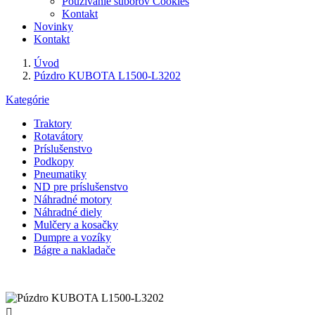
Používanie súborov Cookies
Kontakt
Novinky
Kontakt
Úvod
Púzdro KUBOTA L1500-L3202
Kategórie
Traktory
Rotavátory
Príslušenstvo
Podkopy
Pneumatiky
ND pre príslušenstvo
Náhradné motory
Náhradné diely
Mulčery a kosačky
Dumpre a vozíky
Bágre a nakladače
