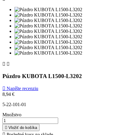


Púzdro KUBOTA L1500-L3202

Napíšte recenziu
8,94 €
5-22-101-01
Množstvo

Vložiť do košíka

Posledné kusy na sklade