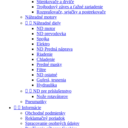
Štiepkovače a drviče
Trojbodový záves a ťažné zariadenie
Rozprašovače, sejačky a postrekovače
Náhradné motory


Náhradné diely
ND motor
ND prevodovka
Spojka
Elektro
ND Predná náprava
Riadenie
Chladenie
Predné masky
Filtre
ND ostatné
Guferá, tesnenia
Hydraulika


ND pre príslušenstvo
Nože rotavátorov
Pneumatiky


Informácie
Obchodné podmienky
Reklamačný poriadok
Spracovanie osobných údajov