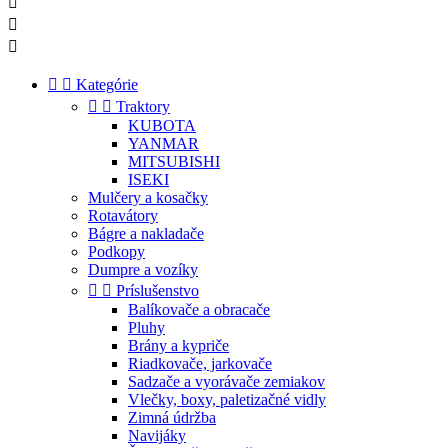





Kategórie


Traktory
KUBOTA
YANMAR
MITSUBISHI
ISEKI
Mulčery a kosačky
Rotavátory
Bágre a nakladače
Podkopy
Dumpre a vozíky


Príslušenstvo
Balíkovače a obracače
Pluhy
Brány a kypriče
Riadkovače, jarkovače
Sadzače a vyorávače zemiakov
Vlečky, boxy, paletizačné vidly
Zimná údržba
Navijáky