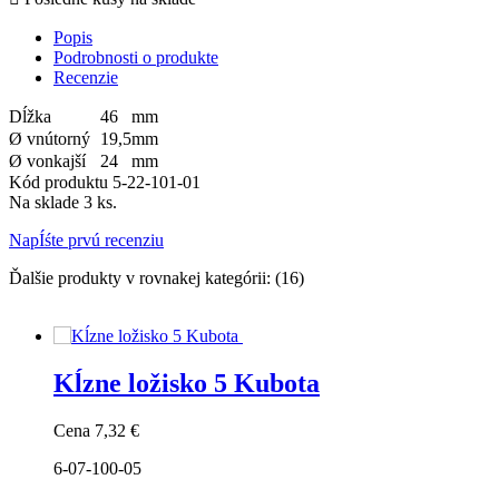
Popis
Podrobnosti o produkte
Recenzie
Dĺžka
46
mm
Ø vnútorný
19,5
mm
Ø vonkajší
24
mm
Kód produktu
5-22-101-01
Na sklade
3 ks.
NapÍśte prvú recenziu
Ďalšie produkty v rovnakej kategórii: (16)
Kĺzne ložisko 5 Kubota
Cena
7,32 €
6-07-100-05