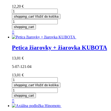
Cena
12,20 €
shopping_cart
Vložiť do košíka
shopping_cart

Petica žiarovky + žiarovka KUBOTA
Cena
13,01 €
5-07-121-04
Cena
13,01 €
shopping_cart
Vložiť do košíka
shopping_cart
