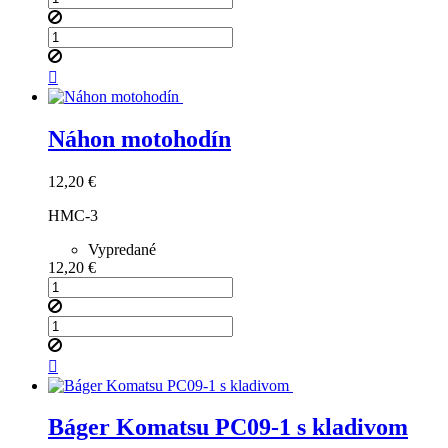

Náhon motohodín
Cena
12,20 €
HMC-3
Vypredané
Cena
12,20 €

Báger Komatsu PC09-1 s kladivom