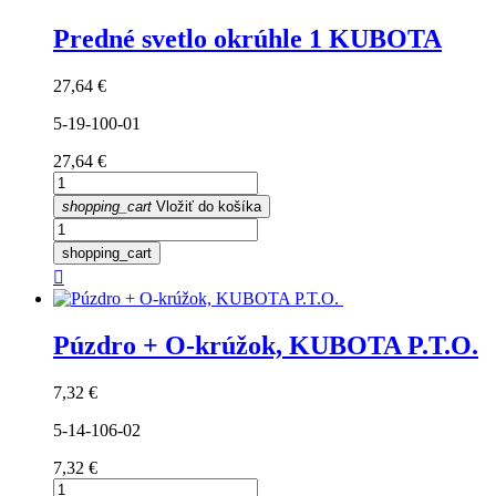
Predné svetlo okrúhle 1 KUBOTA
Cena
27,64 €
5-19-100-01
Cena
27,64 €
shopping_cart
Vložiť do košíka
shopping_cart

Púzdro + O-krúžok, KUBOTA P.T.O.
Cena
7,32 €
5-14-106-02
Cena
7,32 €