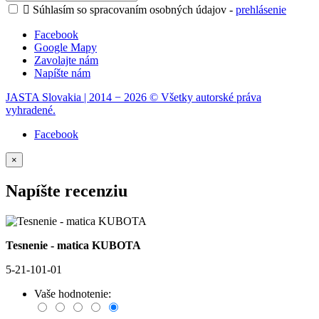

Súhlasím so spracovaním osobných údajov -
prehlásenie
Facebook
Google Mapy
Zavolajte nám
Napíšte nám
JASTA Slovakia | 2014 − 2026 © Všetky autorské práva
vyhradené.
Facebook
×
Napíšte recenziu
Tesnenie - matica KUBOTA
5-21-101-01
Vaše hodnotenie: