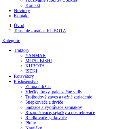
Používanie súborov Cookies
Kontakt
Novinky
Kontakt
Úvod
Tesnenie - matica KUBOTA
Kategórie
Traktory
YANMAR
MITSUBISHI
KUBOTA
ISEKI
Rotavátory
Príslušenstvo
Zimná údržba
Vlečky, boxy, paletizačné vidly
Trojbodový záves a ťažné zariadenie
Štiepkovače a drviče
Sadzače a vyorávače zemiakov
Rozprašovače, sejačky a postrekovače
Riadkovače, jarkovače
Pluhy
Navijáky