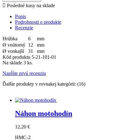

Posledné kusy na sklade
Popis
Podrobnosti o produkte
Recenzie
Hrúbka
6
mm
Ø vnútorný
12
mm
Ø vonkajší
31
mm
Kód produktu
5-21-101-01
Na sklade
3 ks.
NapÍśte prvú recenziu
Ďalšie produkty v rovnakej kategórii: (16)
Náhon motohodín
Cena
12,20 €
HMC-2