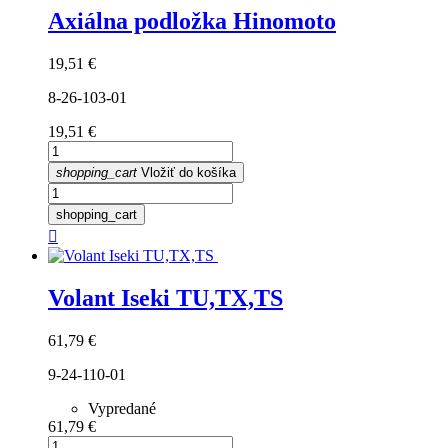
Axiálna podložka Hinomoto
Cena
19,51 €
8-26-103-01
Cena
19,51 €
shopping_cart
Vložiť do košíka
shopping_cart

Volant Iseki TU,TX,TS
Cena
61,79 €
9-24-110-01
Vypredané
Cena
61,79 €