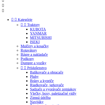





Kategórie


Traktory
KUBOTA
YANMAR
MITSUBISHI
ISEKI
Mulčery a kosačky
Rotavátory
Bágre a nakladače
Podkopy
Dumpre a vozíky


Príslušenstvo
Balíkovače a obracače
Pluhy
Brány a kypriče
Riadkovače, jarkovače
Sadzače a vyorávače zemiakov
Vlečky, boxy, paletizačné vidly
Zimná údržba
Navijáky