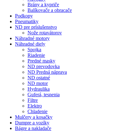
Brány a kypriče
Balíkovače a obracače
Podkopy
Pneumatiky
ND pre príslušenstvo
Nože rotavátorov
Náhradné motory
Náhradné diely
Spojka
Riadenie
Predné masky
ND prevodovka
ND Predná náprava
ND ostatné
ND motor
Hydraulika
Guferá, tesnenia
Filtre
Elektro
Chladenie
Mulčery a kosačky
Dumpre a vozíky
Bágre a nakladače