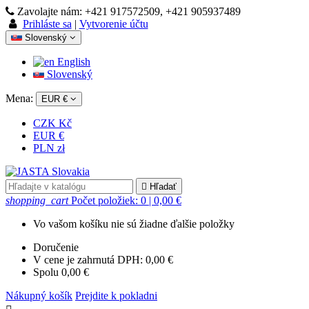
Zavolajte nám:
+421 917572509, +421 905937489
Prihláste sa
|
Vytvorenie účtu
Slovenský
English
Slovenský
Mena:
EUR €
CZK Kč
EUR €
PLN zł

Hľadať
shopping_cart
Počet položiek: 0
| 0,00 €
Vo vašom košíku nie sú žiadne ďalšie položky
Doručenie
V cene je zahrnutá DPH:
0,00 €
Spolu
0,00 €
Nákupný košík
Prejdite k pokladni