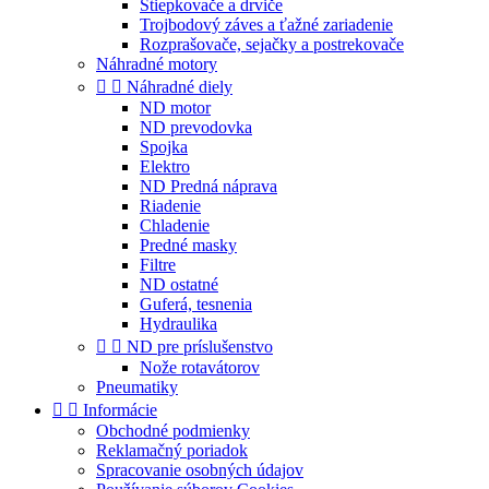
Štiepkovače a drviče
Trojbodový záves a ťažné zariadenie
Rozprašovače, sejačky a postrekovače
Náhradné motory


Náhradné diely
ND motor
ND prevodovka
Spojka
Elektro
ND Predná náprava
Riadenie
Chladenie
Predné masky
Filtre
ND ostatné
Guferá, tesnenia
Hydraulika


ND pre príslušenstvo
Nože rotavátorov
Pneumatiky


Informácie
Obchodné podmienky
Reklamačný poriadok
Spracovanie osobných údajov