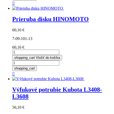

Prieruba disku HINOMOTO
Cena
60,16 €
7-09-101-13
Cena
60,16 €
shopping_cart
Vložiť do košíka
shopping_cart

Výfukové potrubie Kubota L3408-
L3608
Cena
56,10 €