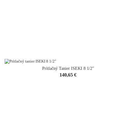
Prítlačný Tanier ISEKI 8 1/2"
Cena
140,65 €