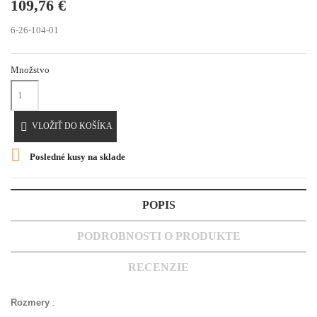
109,76 €
6-26-104-01
Množstvo

VLOŽIŤ DO KOŠÍKA

Posledné kusy na sklade
POPIS
PODROBNOSTI O PRODUKTE
RECENZIE
Rozmery
: