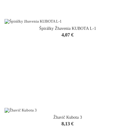
Špirálky Žhavenia KUBOTA L-1
Cena
4,07 €
Žhavič Kubota 3
Cena
8,13 €