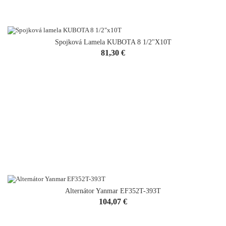
Spojková Lamela KUBOTA 8 1/2"x10T
Cena
81,30 €
Alternátor Yanmar EF352T-393T
Cena
104,07 €