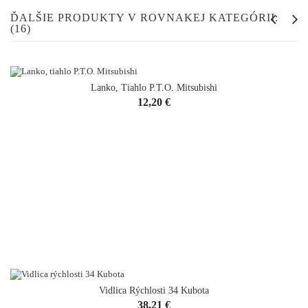
ĎALŠIE PRODUKTY V ROVNAKEJ KATEGÓRII:
(16)
Lanko, Tiahlo P.T.O. Mitsubishi
Cena
12,20 €
Vidlica Rýchlosti 34 Kubota
VYPREDANÉ
Cena
38,21 €