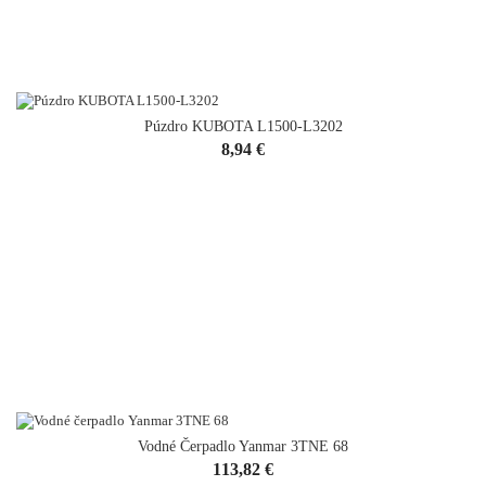
Púzdro KUBOTA L1500-L3202
Cena
8,94 €
Vodné Čerpadlo Yanmar 3TNE 68
VYPREDANÉ
Cena
113,82 €