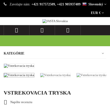
Zavolajte nám:
+421 917572509, +421 905937489
Slovenský
EUR €



KATEGÓRIE
VSTREKOVACIA TRYSKA

Napíšte recenziu