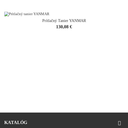
Prítlačný Tanier YANMAR
Cena
130,08 €
KATALÓG
