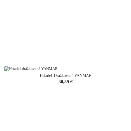
Hriadeľ Drážkovaná YANMAR
Cena
30,89 €