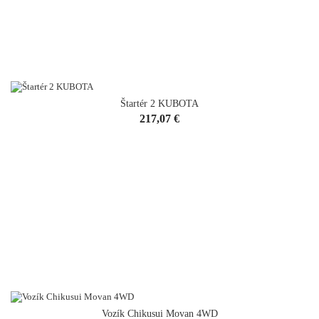
Štartér 2 KUBOTA
Cena
217,07 €
Vozík Chikusui Movan 4WD