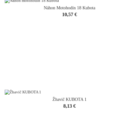
Náhon Motohodín 18 Kubota
Cena
10,57 €
Žhavič KUBOTA 1
Cena
8,13 €