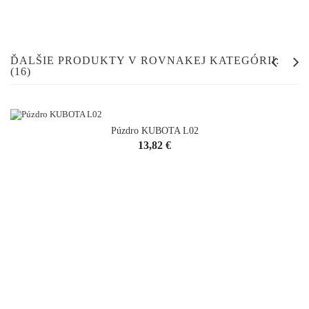
ĎALŠIE PRODUKTY V ROVNAKEJ KATEGÓRII:
(16)
Púzdro KUBOTA L02
Cena
13,82 €