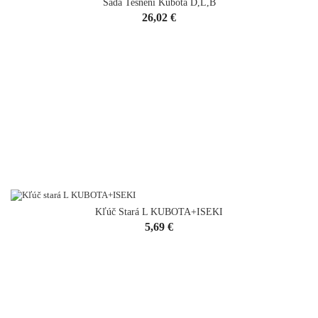
Sada Tesnení Kubota D,L,B
Cena
26,02 €
Kľúč Stará L KUBOTA+ISEKI
Cena
5,69 €