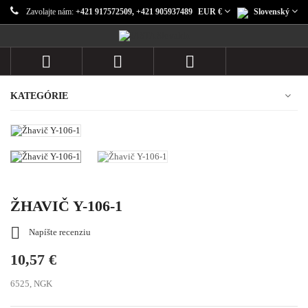
Zavolajte nám:
+421 917572509, +421 905937489
EUR €
Slovenský



KATEGÓRIE
ŽHAVIČ Y-106-1

Napíšte recenziu
10,57 €
6525, NGK