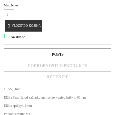
Množstvo

VLOŽIŤ DO KOŠÍKA

Na sklade
POPIS
PODROBNOSTI O PRODUKTE
RECENZIE
10,5V, 1694
Dĺžka žhaviča od začiatku matice po koniec špičky: 66mm
Dĺžka špičky:16mm
Priemer závitu: M10