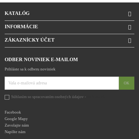
KATALÓG

INFORMÁCIE

ZÁKAZNÍCKY ÚČET

ODBER NOVINIEK E-MAILOM
Prihláste sa k odberu noviniek
Súhlasím so spracovaním osobných údajov -
prehlásenie
Facebook
Google Mapy
Zavolajte nám
Napíšte nám