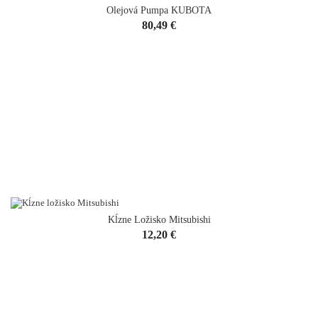
Olejová Pumpa KUBOTA
VYPREDANÉ
Cena
80,49 €
Kĺzne Ložisko Mitsubishi
Cena
12,20 €