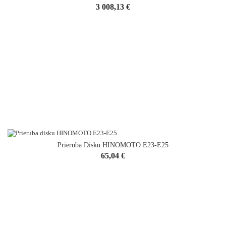
Cena
3 008,13 €
Prieruba Disku HINOMOTO E23-E25
Cena
65,04 €