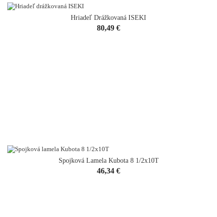
Hriadeľ Drážkovaná ISEKI
Cena
80,49 €
Spojková Lamela Kubota 8 1/2x10T
Cena
46,34 €