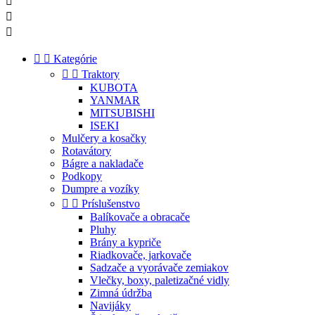





Kategórie


Traktory
KUBOTA
YANMAR
MITSUBISHI
ISEKI
Mulčery a kosačky
Rotavátory
Bágre a nakladače
Podkopy
Dumpre a vozíky


Príslušenstvo
Balíkovače a obracače
Pluhy
Brány a kypriče
Riadkovače, jarkovače
Sadzače a vyorávače zemiakov
Vlečky, boxy, paletizačné vidly
Zimná údržba
Navijáky