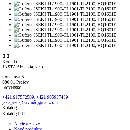


Kontakt
JASTA Slovakia, s.r.o.
Orechová 5
080 01 Prešov
Slovensko
+421 917572509, +421 905937489
jastapredaj(zavináč)gmail.com
Katalóg
Katalóg


Akcie a zľavy
Nové produkty