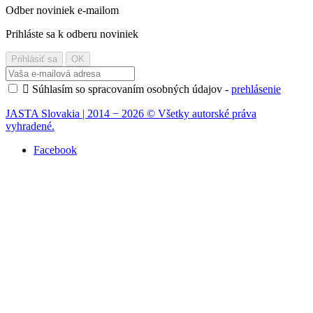
Odber noviniek e-mailom
Prihláste sa k odberu noviniek

Súhlasím so spracovaním osobných údajov -
prehlásenie
JASTA Slovakia | 2014 − 2026 © Všetky autorské práva
vyhradené.
Facebook
×
Napíšte recenziu
Gufero, ISEKI TL1900-TL1901-TL2100, BQ1601E
9-08-103-06
semering