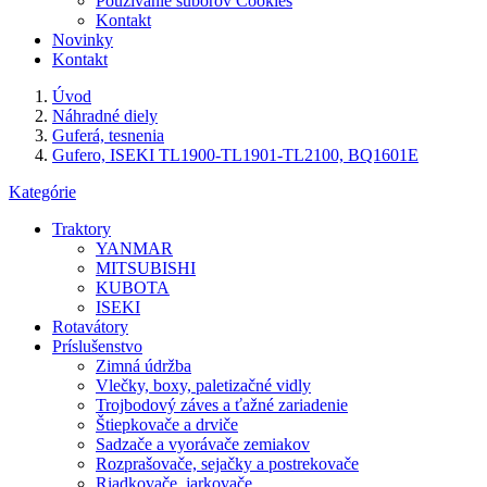
Používanie súborov Cookies
Kontakt
Novinky
Kontakt
Úvod
Náhradné diely
Guferá, tesnenia
Gufero, ISEKI TL1900-TL1901-TL2100, BQ1601E
Kategórie
Traktory
YANMAR
MITSUBISHI
KUBOTA
ISEKI
Rotavátory
Príslušenstvo
Zimná údržba
Vlečky, boxy, paletizačné vidly
Trojbodový záves a ťažné zariadenie
Štiepkovače a drviče
Sadzače a vyorávače zemiakov
Rozprašovače, sejačky a postrekovače
Riadkovače, jarkovače