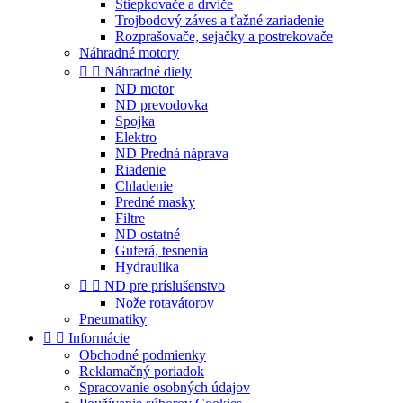
Štiepkovače a drviče
Trojbodový záves a ťažné zariadenie
Rozprašovače, sejačky a postrekovače
Náhradné motory


Náhradné diely
ND motor
ND prevodovka
Spojka
Elektro
ND Predná náprava
Riadenie
Chladenie
Predné masky
Filtre
ND ostatné
Guferá, tesnenia
Hydraulika


ND pre príslušenstvo
Nože rotavátorov
Pneumatiky


Informácie
Obchodné podmienky
Reklamačný poriadok
Spracovanie osobných údajov