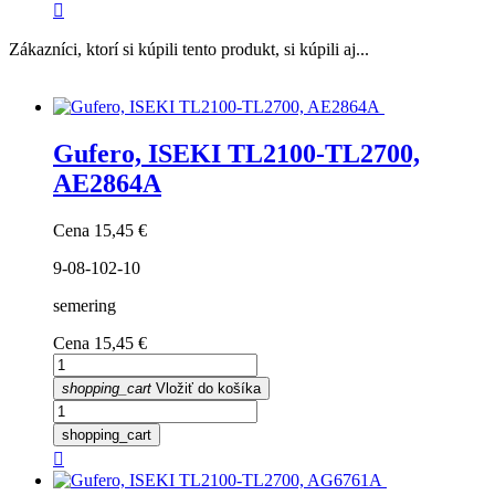

Zákazníci, ktorí si kúpili tento produkt, si kúpili aj...
Gufero, ISEKI TL2100-TL2700,
AE2864A
Cena
15,45 €
9-08-102-10
semering
Cena
15,45 €
shopping_cart
Vložiť do košíka
shopping_cart
