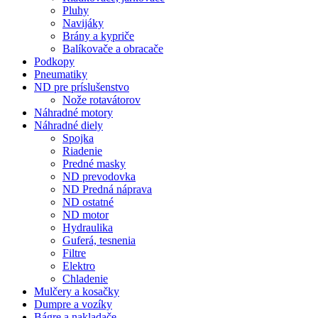
Pluhy
Navijáky
Brány a kypriče
Balíkovače a obracače
Podkopy
Pneumatiky
ND pre príslušenstvo
Nože rotavátorov
Náhradné motory
Náhradné diely
Spojka
Riadenie
Predné masky
ND prevodovka
ND Predná náprava
ND ostatné
ND motor
Hydraulika
Guferá, tesnenia
Filtre
Elektro
Chladenie
Mulčery a kosačky
Dumpre a vozíky
Bágre a nakladače