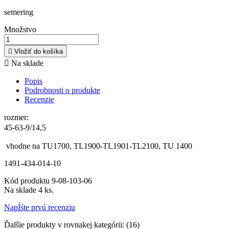
semering
Množstvo

Vložiť do košíka

Na sklade
Popis
Podrobnosti o produkte
Recenzie
rozmer:
45-63-9/14,5
vhodne na TU1700,
TL1900-TL1901-TL2100, TU 1400
1491-434-014-10
Kód produktu
9-08-103-06
Na sklade
4 ks.
NapÍśte prvú recenziu
Ďalšie produkty v rovnakej kategórii: (16)