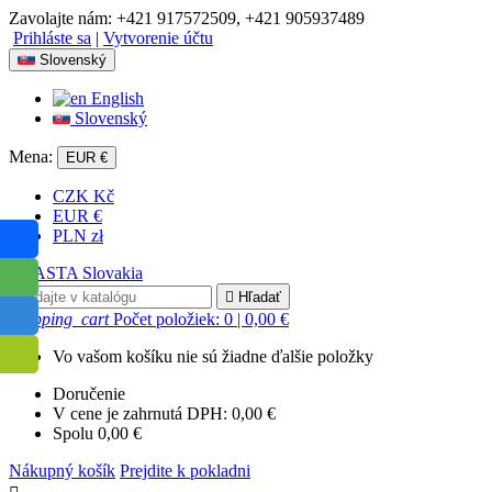
Zavolajte nám:
+421 917572509, +421 905937489
Prihláste sa
|
Vytvorenie účtu
Slovenský
English
Slovenský
Mena:
EUR €
CZK Kč
EUR €
PLN zł

Hľadať
shopping_cart
Počet položiek: 0
| 0,00 €
Vo vašom košíku nie sú žiadne ďalšie položky
Doručenie
V cene je zahrnutá DPH:
0,00 €
Spolu
0,00 €
Nákupný košík
Prejdite k pokladni