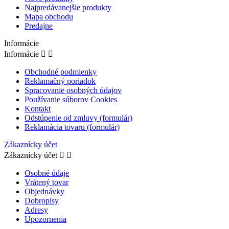
Najpredávanejšie produkty
Mapa obchodu
Predajne
Informácie
Informácie


Obchodné podmienky
Reklamačný poriadok
Spracovanie osobných údajov
Používanie súborov Cookies
Kontakt
Odstúpenie od zmluvy (formulár)
Reklamácia tovaru (formulár)
Zákaznícky účet
Zákaznícky účet


Osobné údaje
Vrátený tovar
Objednávky
Dobropisy
Adresy
Upozornenia